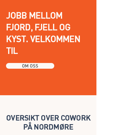
JOBB MELLOM
FJORD, FJELL OG
KYST. VELKOMMEN
TIL
OM OSS
OVERSIKT OVER COWORK
PÅ NORDMØRE